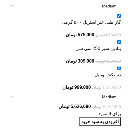
گاز طبی غیر استریل ۵۰۰ گرمی
575,000
تومان
650,000
تومان
بتادین سبز 250 سی سی
309,000
تومان
330,000
تومان
دستکش وینیل
999,000
تومان
1,100,000
تومان
5,626,690
تومان
6,132,300
تومان
برای 9 مورد
افزودن به سبد خرید