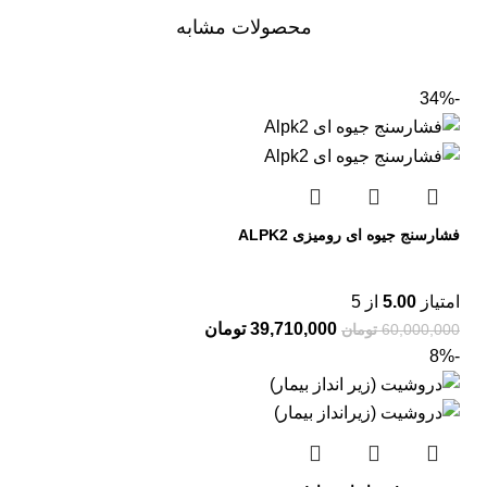
محصولات مشابه
-34%
فشارسنج جیوه ای رومیزی ALPK2
امتیاز
5.00
از 5
39,710,000
تومان
60,000,000
تومان
-8%