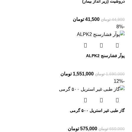
دروشیت (زیر انداز بیمار)
41,500
تومان
44,900
تومان
-8%
پوآر فشارسنج ALPK2
1,551,000
تومان
1,690,000
تومان
-12%
گاز طبی غیر استریل ۵۰۰ گرمی
575,000
تومان
650,000
تومان