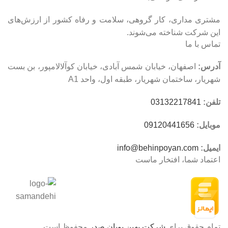
مشتری مداری، کار گروهی، سلامت و رفاه کشور از ارزش‌های
این شرکت شناخته می‌شوند.
تماس با ما
آدرس:
اصفهان، خیابان شمس آبادی، خیابان کوآلالامپور، بن بست
شهریار، ساختمان شهریار، طبقه اول، واحد A1
تلفن:
03132217841
موبایل:
09120441656
ایمیل:
info@behinpoyan.com
اعتماد شما، افتخار ماست
تمام حقوق برای
شرکت بهین پویان صدر
محفوظ است.