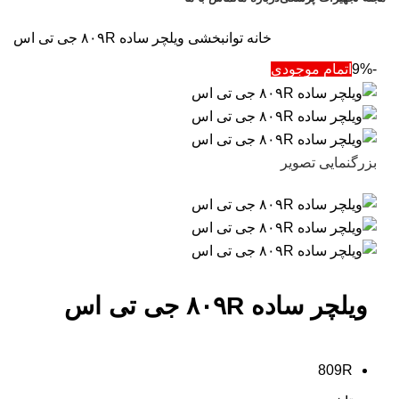
تخفیف های روز
خانه
توانبخشی
ویلچر ساده ۸۰۹R جی تی اس
-9%
اتمام موجودی
بزرگنمایی تصویر
ویلچر ساده ۸۰۹R جی تی اس
809R