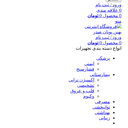
ورود / ثبت نام
0
علاقه مندی
0
محصول
0
تومان
منو
ورود / ثبت نام
0
محصول
0
تومان
انواع دسته بندی تجهیزات
پزشکی
ایمنی
فشارسنج
بیمارستانی
اکسیژن تراپی
تشخیصی
قلب و عروق
وکیوم
مصرفی
توانبخشی
بهداشتی
زیبایی