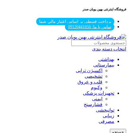
فروشگاه اینترنتی بهین پویان صدر
پرداخت قسطی بر اساس اعتبار مالی شما
تماس با ما: 09120441656
انتخاب دسته بندی
بهداشتی
بیمارستانی
اکسیژن تراپی
تشخیصی
قلب و عروق
وکیوم
تجهیزات پزشکی
ایمنی
فشارسنج
توانبخشی
زیبایی
مصرفی
جستجو